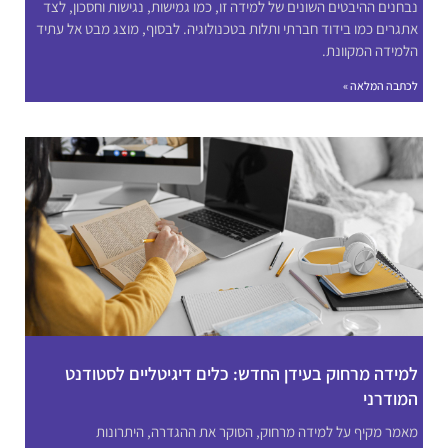
נבחנים ההיבטים השונים של למידה זו, כמו גמישות, נגישות וחסכון, לצד
אתגרים כמו בידוד חברתי ותלות בטכנולוגיה. לבסוף, מוצג מבט אל עתיד
הלמידה המקוונת.
לכתבה המלאה »
למידה מרחוק בעידן החדש: כלים דיגיטליים לסטודנט
המודרני
מאמר מקיף על למידה מרחוק, הסוקר את ההגדרה, היתרונות