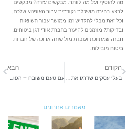
מה להוסיף ועל מה לוותר. מבקשים עזרה? מבקשים
לבצע בחירה מושכלת נקודתית עבור האופנוע שלכם,
וכל זאת מבלי להקדיש זמן ממושך עבור השוואות
ובדיקות? מוזמנים להיעזר בחברת אודי דגן ביטוחים,
חברה שמתווכת ועובדת מול שורה ארוכה של חברות
ביטוח מובילות.
הקודם
הבא
בעלי עסקים שדרגו את העסק שלכם עם מענה עסקי!
עם טעם משובח – הפופולריות עולה: איך הפך השילוב בין ג'ין טוניק למשקה חריף כל כך מבוקש?
מאמרים אחרונים
וולטה
טיול
אי
סולאר
מאורגן
ל