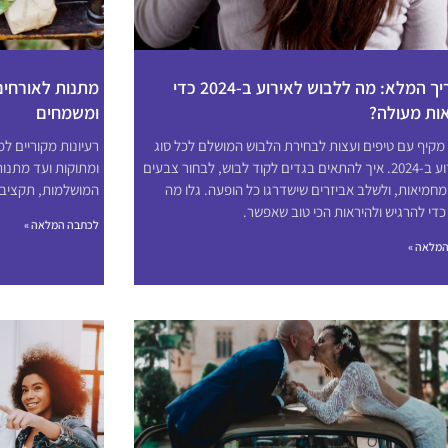
המדריך המלא: מה ללבוש לאירוע ב-2024 כדי
מתנות לאורחים 
ות מעולה?
ומשמחים
מקיף עם טיפים ועצות לבחירת הלבוש המושלם לכל סוג
רעיונות מקוריים ל
של אירוע ב-2024. איך להתאים בגדים לקוד לבוש, לבחור צבעים
ומתוקות ועד מתנות
 מחמיאות, ולשלב אביזרים שישדרגו כל הופעה. גלו מה
המושלמות, תקציב, 
כדי להרגיש ולהיראות הכי טוב שאפשר.
לכתבה המלאה »
מלאה »