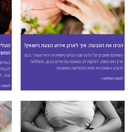
הכינו את הטבעת: איך לארגן אירוע הצעת נישואין?
המשר
כשאתם חושבים על הרגע שבו תציעו נישואין זה ודאי מעורר בכם
פרץ התרגשות, דפיקות לב מואצות ופרפרים בבטן. ההחלטה
בעולם 
להציע נישואין היא אחת ההחלטות החשובות
להצלחה
יותר, ל
לכתבה המלאה »
לכתבה ה