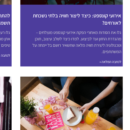
אירועי קונספט: כיצד ליצור חוויה בלתי נשכחת
להתחל
לאורחים?
תשמח
גלו את הסודות מאחורי הפקת אירועי קונספט מוצלחים –
גלו רעי
מהגדרת החזון ועד לביצוע. למדו כיצד לשלב עיצוב, תוכן
אתן מח
וטכנולוגיה ליצירת חוויה מלאה שתשאיר רושם בל יימחה על
טיפים 
המשתתפים.
לכתבה ה
לכתבה המלאה »