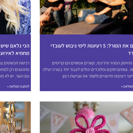
מעלים את המורל: 5 רעיונות לימי גיבוש לעובדי
הכי גלאם שיש:
ד
מחמיא לאירוע?
ההייטק המהיר והדינמי, קשרים אנושיים הם קריטיים
רכישת תכשיטים צרי
. צוותים חזקים ומלוכדים יכולים לעבוד יחד בצורה יעילה
מתכוונים רק למחיר
ייצר רעיונות חדשניים ולשפר את שביעות רצון
עם העור. יש לא מ
מלאה »
לכתבה המלאה »