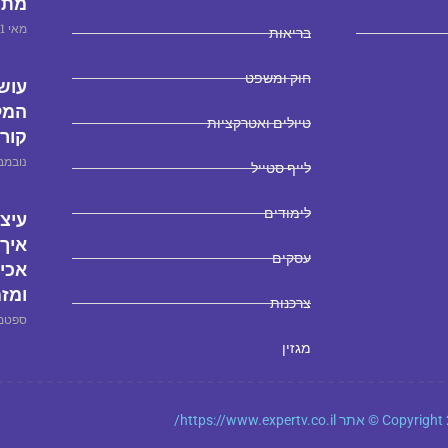
מתי
מאי 21, 2025
בריאות
חוק ומשפט
עוש
המל
טיולים ואטרקציות
קורו
נובמבר 1, 
לייף סטייל
לימודים
עיצו
איך 
עסקים
אכי
ומזמ
צרכנות
ספטמבר 4,
מגזין
© אתר https://www.expertv.co.il/