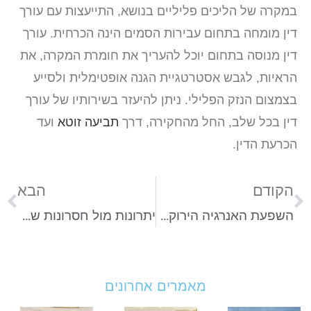
במקרה של הליכים פליליים בנושא, התייעצות עם עורך
דין מומחה בתחום עבירות הסמים הינה הכרחית. עורך
דין מנוסה בתחום יוכל להעריך את חומרת המקרה, את
הראיות, לגבש אסטרטגיית הגנה אופטימלית ולסייע
בצמצום הנזק הפלילי. ניתן להיעזר בשירותיו של עורך
דין בכל שלב, החל מהחקירה, דרך
תביעה זוטא
ועד
הכרעת הדין.
הקודם
הבא
השפעת האנרגיה הירוקה על הבריאות שלנו – הפתרון לשיפור איכות החיים
יתרונות מול חסרונות של ייפוי כוח מתמשך: האם באמת כדאי לערוך אותו?
מאמרים אחרונים