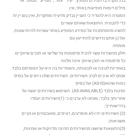
בכל מקרה בו המילים מומלץ; “יעיל“ "עוזר", “מסייע" “מטפל" או
מילים דומות מופיעות באתר, אין
המטרה היא להגדיר כי העניין נבדק מדעית ומחקרית, ואין בעניין זה
כדי להבטיח. התוצאות שאתם עשויים
להשיג מהסתמכות על המידע המופיע באתר עשויות להיות שונות,
ועל כן אתם נדרשים להתייעץ עם
מומחה.
חלק מהשירות עשוי להכיל פרסומות צד שלישי או תכנים שיווקיים.
כל פרסומת או תוכן שיווקי אינה מלווה
באחריות לטיבה או לנכונותה, והאחריות בה היא על המפרסם בלבד.
אנחנו לא ערבים לטיב השירותים. השירותים שלנו ניתנים על בסיס
כמות-שהוא(AS-IS) ועל בסיס
זמינות בלבד (AS-AVAILABLE). השימוש בשירותים יעשה על
אחריותך בלבד, ואנחנו לא ערבים כי (1)השירותים יעמדו
בדרישותייך;
(2) השירותים יהיו לא מופרעים, רציפים, מאובטחים או נקיים
משגיאות;
(3)התוצאות שיושגו מהשירותים תהינה מדויקות או אמינות;