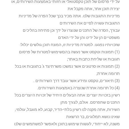
על ידי פרסום של תוכן טקסטואלי או חזותי באמצעות השירותים, או
יצירת תוכן אחר, אתה מקבל את
מדיניות התגובות שלנו. אתה מכיר בכך שכל הפרה של מדיניות
התגובות עשויה לסיים את השירותים
עבורך, הסרה של התכנים שנוצרו על ידך וכן פתיחה בהליכים
משפטיים הן על ידינו והן על ידי האדם
שזכויותיו נפגעו. למטרת מדיניות זו, המונח תוכן גולשים יכלול:
(1) תמונות וטקסט אשר נעשה בהםשימוש למטרות של פרסום
תגובות או שליחת כתבות באתר;
(2) תמונות או סרטונים אשר נמשכו משרתיצד ג' בתגובות או בכל
תרומה אחרת;
(3) תיאורים, טקסט ומידע אשר עובד דרך השירותים .
(4) כל תרומה אחרת שנוצרה באמצעות השירותים.
רשיון בזכויות יוצרים: אתה הבעלים היחיד של זכויות היוצרים בכל
התכנים שתפרסם. אולם, לצורך מתן
השירות, אתה מקנה לנו רשיון בלתי-הדיר, קבוע, לא מוגבל, עולמי,
שאינו נושא תמלוגים, בר הרשאת
משנה, לא-ייחודי, לעשות שימוש בתוכן ולאפשר למשתמשים שלנו