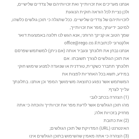
אנחנו מעריכים את זכויותייך ואת זכויותיהם של צדדים שלישיים,
ולכן נציית לכל הוראה חוקית הנוגעת
לזכויותיהם של צדדים שלישיים. ככל שתגלה כי תוכן גולשים כלשהו,
למיטב ידיעתך, מפר את זכויותייך,
שמך הטוב או קניינך הרוחני, אנא הגש לנו תלונה באמצעות דואר
אלקטרוני לכתובת
office@rego.co.il
אנחנו נבחן את תלונתך ונעביר אותה (אם ניתן) למשתמש שפרסם
את תוכן הגולשים לצורך תשובתו. אם
תלונתך תתברר כשקרית, טורדנית או שנועדה למנוע שימוש חוקי
במידע, תשא בכל האחריות לפצות את
המשתמש אשר נפגע כתוצאה משימושך המפר וכן אותנו. בתלונתך
עלייך לצרף:
(1) הצהרה בכתב לגבי
מהו תוכן הגולשים אשר לדעת מפר את זכויותייך והוכחה כי אתה
מחזיק בזכויות אלה;
(2) את כתובת
האינטרנט (URL) המדויקת של תוכן הגולשים;
(3) הצהרה כי אתה מאמין שהשימוש בתוכן הגולשים אינו