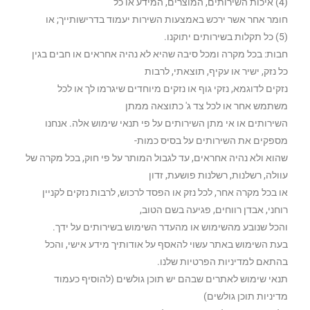
(4) איכות השירותים, המוצרים, המידע או כל
חומר אחר אשר ירכש באמצעות השירות יעמוד בדרישותייך; או
(5) כל תקלות בשירותים יתוקנו.
חבות: בכל מקרה ומכל סיבה שהיא לא נהיה אחראים או חבים בגין
כל נזק, ישיר או עקיף, תוצאתי, לרבות
נזקים לדוגמא, נזקי גוף או נזקים מיוחדים שיגרמו לך או לכל
משתמש אחר או לכל צד ג' כתוצאה ממתן
השירותים או אי מתן השירותים על פי תנאי שימוש אלה. אנחנו
מספקים את השירותים על בסיס כמות-
שהוא ולא נהיה אחראים, עד לגבול המותר על פי חוק, בכל מקרה של
עוולה, רשלנות, רשלנות פושעת, זדון
או בכל מקרה אחר, לכל נזק או הפסד לרכוש, לרבות נזקים לקניין
רוחני, אבדן רווחים, פגיעה בשם הטוב,
והכל שנובע מהשימוש או מהעדר השימוש בשירותים על ידך.
בעת השימוש באתר עשוי להאסף על אודותיך מידע אישי, והכל
בהתאם למדיניות הפרטיות שלנו.
תנאי שימוש לאתרים שבהם יש תוכן גולשים (להוסיף כעמוד
מדיניות תוכן גולשים)