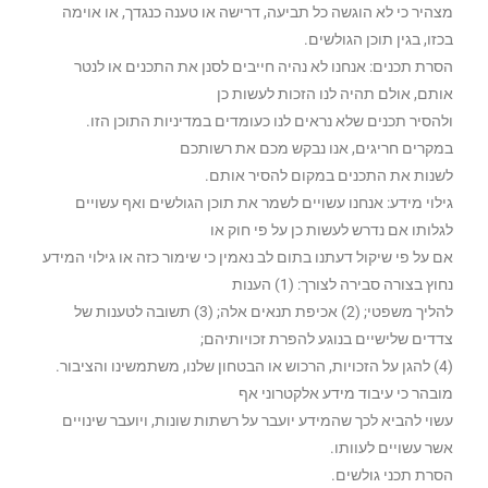
מצהיר כי לא הוגשה כל תביעה, דרישה או טענה כנגדך, או אוימה
בכזו, בגין תוכן הגולשים.
הסרת תכנים: אנחנו לא נהיה חייבים לסנן את התכנים או לנטר
אותם, אולם תהיה לנו הזכות לעשות כן
ולהסיר תכנים שלא נראים לנו כעומדים במדיניות התוכן הזו.
במקרים חריגים, אנו נבקש מכם את רשותכם
לשנות את התכנים במקום להסיר אותם.
גילוי מידע: אנחנו עשויים לשמר את תוכן הגולשים ואף עשויים
לגלותו אם נדרש לעשות כן על פי חוק או
אם על פי שיקול דעתנו בתום לב נאמין כי שימור כזה או גילוי המידע
נחוץ בצורה סבירה לצורך: (1) הענות
להליך משפטי; (2) אכיפת תנאים אלה; (3) תשובה לטענות של
צדדים שלישיים בנוגע להפרת זכויותיהם;
(4) להגן על הזכויות, הרכוש או הבטחון שלנו, משתמשינו והציבור.
מובהר כי עיבוד מידע אלקטרוני אף
עשוי להביא לכך שהמידע יועבר על רשתות שונות, ויועבר שינויים
אשר עשויים לעוותו.
הסרת תכני גולשים.