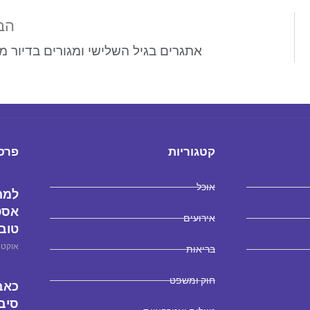
הב
אתגרים בגיל השלישי ומגורים בדיור מו
קטגוריות
פרסו
אוכל
למה 
אסט
אירועים
טוב
אוקטובר 29
בריאות
חוק ומשפט
כאבי
סיבו