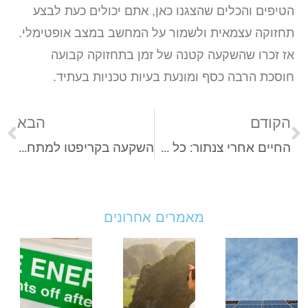
הטיפים והכלים שהצגנו כאן, אתם יכולים כעת לבצע
תחזוקה עצמאית ולשמור על המחשב במצב אופטימלי.
אז זכרו שהשקעה קטנה של זמן בתחזוקה קבועה
חוסכת הרבה כסף ומונעת בעיות טכניות בעתיד.
הקודם
הבא
החיים אחרי צנתור: כל מה שצריך לדעת על ההחלמה והחזרה לשגרה
השקעה בקריפטו למתחילים – כך תתחילו להרוויח ממטבעות דיגיטליים
מאמרים אחרונים
וולטה
טיול
אי
סולאר
מאורגן
ל
מסבירים
במזרח
ב
איך
הרחוק
ט