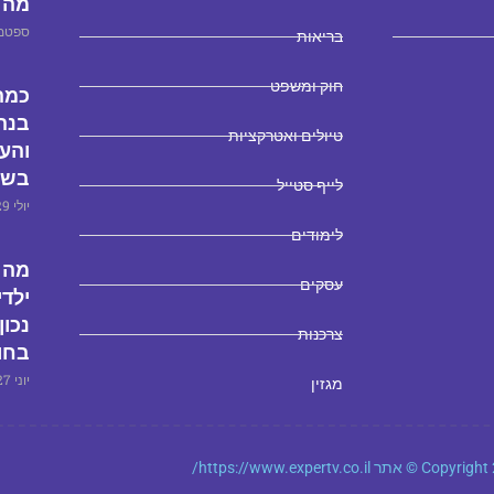
מה 
ספטמבר 25
בריאות
חוק ומשפט
כמה
בנה
טיולים ואטרקציות
והעו
בשכ
לייף סטייל
יולי 29, 2024
לימודים
מה 
עסקים
ילדי
נכון
צרכנות
בחו
יוני 27, 2025
מגזין
© אתר https://www.expertv.co.il/