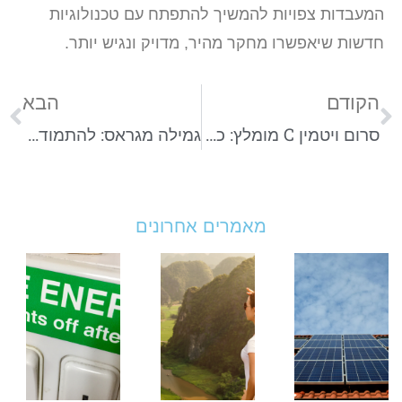
המעבדות צפויות להמשיך להתפתח עם טכנולוגיות
חדשות שיאפשרו מחקר מהיר, מדויק ונגיש יותר.
הקודם
הבא
סרום ויטמין C מומלץ: כך תבחרו מוצר שיעשה שינוי אמיתי בעור
גמילה מגראס: להתמודד עם התלות ולצאת לדרך חדשה
מאמרים אחרונים
וולטה
טיול
אי
סולאר
מאורגן
ל
מסבירים
במזרח
ב
איך
הרחוק
ט
לבחור
2026:
ל
מערכת
יעדים,
ח
סולארית
מחירים
ה