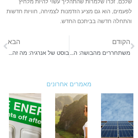
שלכם. זכרו שלמרות שהתהליך עשוי להיות מלחיץ
לפעמים, הוא גם מציע הזדמנות לצמיחה, חוויות חדשות
והתחלה חדשה בביתכם החדש.
הקודם
הבא
משתחררים מהבושה: הגמילה מפורנו לגמרי אפשרית
בוסט של אנרגיה: מה זה ויטמין C ליפוזומולי?
מאמרים אחרונים
וולטה
טיול
אי
סולאר
מאורגן
ל
מסבירים
במזרח
ב
איך
הרחוק
ט
לבחור
2026:
ל
מערכת
יעדים,
ח