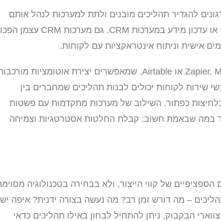
BPA (Business P) מאפשרים לארגונים להגדיר תהליכים מובנים ולתת למערכות לנהל אותם
מקצה לקצה – לדוגמה, טיפול בהחזרי הוצאות, ניהול מלאי או עדכון מידע במערכות CRM. גם מערכות CRM עצמן הפכו
ים אישית וניתוח אינטראקציות עם לקוחות.
המהפכה הבאה מגיעה מכיוון ה-No-Code – כלים כמו Zapier, Make או Airtable, שמאפשרים יצירת אוטומציות מורכבו
נשי שירות לקוחות יכולים לבנות תהליכים שמחברים בין
 בלחיצות כפתור. השילוב של מערכות מתקדמות עם פשטות
ד במה שבאמת חשוב: קבלת החלטות אסטרטגיות וצמיחה
ספציפיים של קווי הייצור, ולא בבחירה בטכנולוגיה מסוימת
תהליכים – מה דורש זמן רב? מה נעשה בצורה ידנית? איפה יש
וארי הבקבוק, ניתן להתחיל לבחון באילו תהליכים כדאי