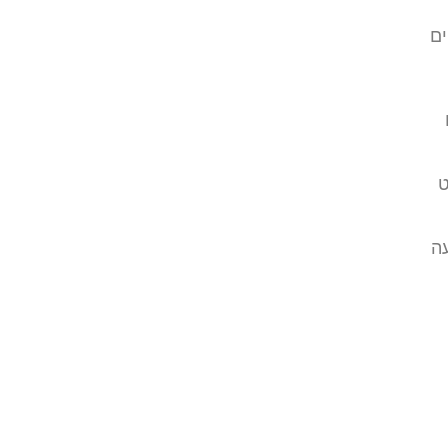
ים
ט
ה