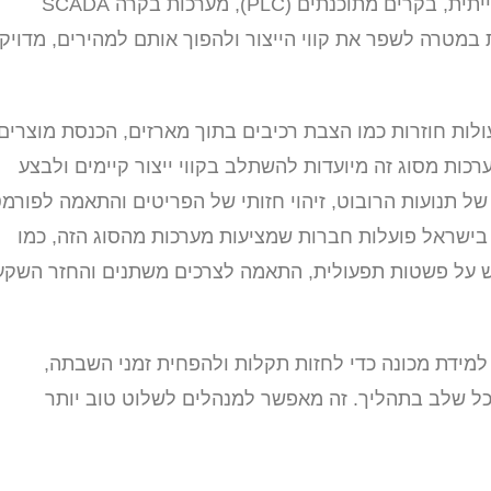
נשארים מאחור. המערכות הנפוצות כוללות רובוטיקה תעשייתית, בקרים מתוכנתים (PLC), מערכות בקרה SCADA
ת במטרה לשפר את קווי הייצור ולהפוך אותם למהירים, מדויק
ות חוזרות כמו הצבת רכיבים בתוך מארזים, הכנסת מוצרים
רכות מסוג זה מיועדות להשתלב בקווי ייצור קיימים ולבצע
של תנועות הרובוט, זיהוי חזותי של הפריטים והתאמה לפורמ
ישראל פועלות חברות שמציעות מערכות מהסוג הזה, כמו
 על פשטות תפעולית, התאמה לצרכים משתנים והחזר השקע
 למידת מכונה כדי לחזות תקלות ולהפחית זמני השבתה,
כל שלב בתהליך. זה מאפשר למנהלים לשלוט טוב יותר